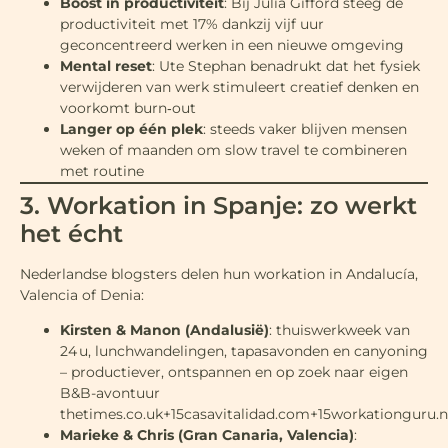
Boost in productiviteit
: Bij Julia Gifford steeg de
productiviteit met 17% dankzij vijf uur
geconcentreerd werken in een nieuwe omgeving
Mental reset
: Ute Stephan benadrukt dat het fysiek
verwijderen van werk stimuleert creatief denken en
voorkomt burn‑out
Langer op één plek
: steeds vaker blijven mensen
weken of maanden om slow travel te combineren
met routine
3. Workation in Spanje: zo werkt
het écht
Nederlandse blogsters delen hun workation in Andalucía,
Valencia of Denia:
Kirsten & Manon (Andalusië)
: thuiswerkweek van
24 u, lunchwandelingen, tapasavonden en canyoning
– productiever, ontspannen en op zoek naar eigen
B&B-avontuur
thetimes.co.uk+15casavitalidad.com+15workationguru.n
Marieke & Chris (Gran Canaria, Valencia)
: