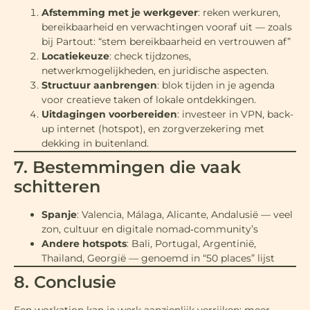
Afstemming met je werkgever
: reken werkuren,
bereikbaarheid en verwachtingen vooraf uit — zoals
bij Partout: “stem bereikbaarheid en vertrouwen af”
Locatiekeuze
: check tijdzones,
netwerkmogelijkheden, en juridische aspecten.
Structuur aanbrengen
: blok tijden in je agenda
voor creatieve taken of lokale ontdekkingen.
Uitdagingen voorbereiden
: investeer in VPN, back-
up internet (hotspot), en zorgverzekering met
dekking in buitenland.
7. Bestemmingen die vaak
schitteren
Spanje
: Valencia, Málaga, Alicante, Andalusië — veel
zon, cultuur en digitale nomad‑community’s
Andere hotspots
: Bali, Portugal, Argentinië,
Thailand, Georgië — genoemd in “50 places” lijst
8. Conclusie
Een workation kan je werk aanzienlijk verrijken: meer